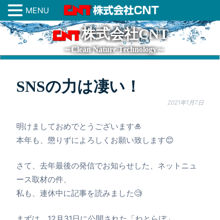
MENU
株式会社CNT
～Clean Nature Technology～
SNSの力は凄い！
2021年1月7日
明けましておめでとうございます🎍
本年も、懲りずによろしくお願い致します😊
さて、去年最後の発信でお知らせした、ネットニュ
ース取材の件、
私も、連休中に記事を読みました🧐
まずは、12月31日に公開された「ねとらぼ」。